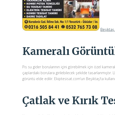
Beşiktaş 
Kameralı Görüntü
Pis su gider borularının içini görebilmek için özel kamer
çaplardaki borulara girilebilecek şekilde tasarlanmıştır.
görüntü elde edilir. Ekiptesisat.com’un Beşiktaş’ta kulla
Çatlak ve Kırık Te