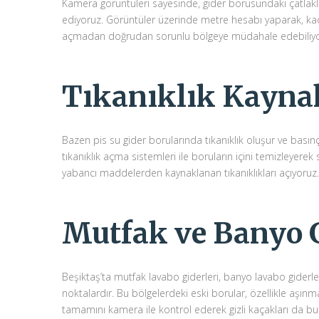
Kamera görüntüleri sayesinde, gider borusundaki çatlakları,
ediyoruz. Görüntüler üzerinde metre hesabı yaparak, kaç
açmadan doğrudan sorunlu bölgeye müdahale edebiliyo
Tıkanıklık Kayna
Bazen pis su gider borularında tıkanıklık oluşur ve basınç
tıkanıklık açma sistemleri ile boruların içini temizleyerek sız
yabancı maddelerden kaynaklanan tıkanıklıkları açıyoruz.
Mutfak ve Banyo G
Beşiktaş’ta mutfak lavabo giderleri, banyo lavabo giderler
noktalardır. Bu bölgelerdeki eski borular, özellikle aşınm
tamamını kamera ile kontrol ederek gizli kaçakları da bul