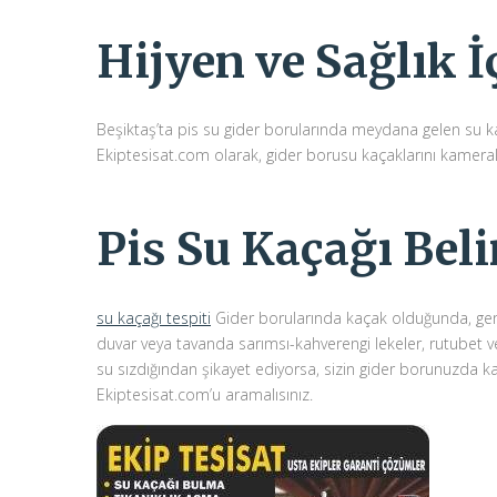
Hijyen ve Sağlık 
Beşiktaş’ta pis su gider borularında meydana gelen su ka
Ekiptesisat.com olarak, gider borusu kaçaklarını kameral
Pis Su Kaçağı Belir
su kaçağı tespiti
Gider borularında kaçak olduğunda, genell
duvar veya tavanda sarımsı-kahverengi lekeler, rutubet v
su sızdığından şikayet ediyorsa, sizin gider borunuzda kaç
Ekiptesisat.com’u aramalısınız.