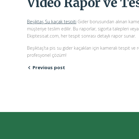
Video Rapor ve Tes
Beşiktaş Su kaçak tespiti
Gider borusundan alınan kamera
müşteriye teslim edilir. Bu raporlar, sigorta talepleri veya
Ekiptesisat.com, her tespit sonrası detaylı rapor sunar.
Beşiktaş’ta pis su gider kaçakları için kameralı tespit ve 
profesyonel çözüm!
Previous post