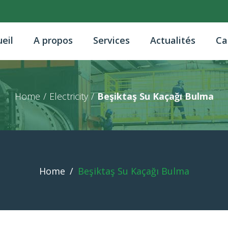
eil
A propos
Services
Actualités
Ca
Home
/
Electricity
/
Beşiktaş Su Kaçağı Bulma
Home
/
Beşiktaş Su Kaçağı Bulma