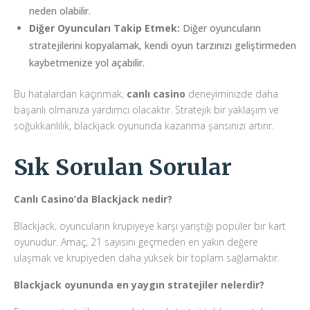
neden olabilir.
Diğer Oyuncuları Takip Etmek:
Diğer oyuncuların
stratejilerini kopyalamak, kendi oyun tarzınızı geliştirmeden
kaybetmenize yol açabilir.
Bu hatalardan kaçınmak,
canlı casino
deneyiminizde daha
başarılı olmanıza yardımcı olacaktır. Stratejik bir yaklaşım ve
soğukkanlılık, blackjack oyununda kazanma şansınızı artırır.
Sık Sorulan Sorular
Canlı Casino’da Blackjack nedir?
Blackjack, oyuncuların krupiyeye karşı yarıştığı popüler bir kart
oyunudur. Amaç, 21 sayısını geçmeden en yakın değere
ulaşmak ve krupiyeden daha yüksek bir toplam sağlamaktır.
Blackjack oyununda en yaygın stratejiler nelerdir?