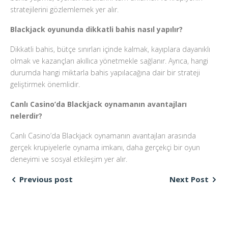
stratejilerini gözlemlemek yer alır.
Blackjack oyununda dikkatli bahis nasıl yapılır?
Dikkatli bahis, bütçe sınırları içinde kalmak, kayıplara dayanıklı
olmak ve kazançları akıllıca yönetmekle sağlanır. Ayrıca, hangi
durumda hangi miktarla bahis yapılacağına dair bir strateji
geliştirmek önemlidir.
Canlı Casino’da Blackjack oynamanın avantajları
nelerdir?
Canlı Casino’da Blackjack oynamanın avantajları arasında
gerçek krupiyelerle oynama imkanı, daha gerçekçi bir oyun
deneyimi ve sosyal etkileşim yer alır.
Previous post
Next Post