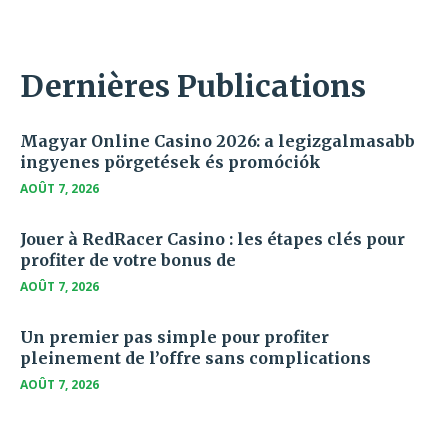
Dernières Publications
Magyar Online Casino 2026: a legizgalmasabb
ingyenes pörgetések és promóciók
AOÛT 7, 2026
Jouer à RedRacer Casino : les étapes clés pour
profiter de votre bonus de
AOÛT 7, 2026
Un premier pas simple pour profiter
pleinement de l’offre sans complications
AOÛT 7, 2026