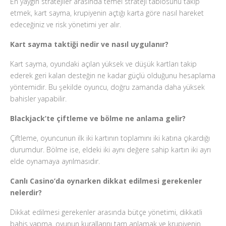
En yaygın stratejiler arasında temel strateji tablosunu takip
etmek, kart sayma, krupiyenin açtığı karta göre nasıl hareket
edeceğiniz ve risk yönetimi yer alır.
Kart sayma taktiği nedir ve nasıl uygulanır?
Kart sayma, oyundaki açılan yüksek ve düşük kartları takip
ederek geri kalan desteğin ne kadar güçlü olduğunu hesaplama
yöntemidir. Bu şekilde oyuncu, doğru zamanda daha yüksek
bahisler yapabilir.
Blackjack’te çiftleme ve bölme ne anlama gelir?
Çiftleme, oyuncunun ilk iki kartının toplamını iki katına çıkardığı
durumdur. Bölme ise, eldeki iki aynı değere sahip kartın iki ayrı
elde oynamaya ayrılmasıdır.
Canlı Casino’da oynarken dikkat edilmesi gerekenler
nelerdir?
Dikkat edilmesi gerekenler arasında bütçe yönetimi, dikkatli
bahis yapma, oyunun kurallarını tam anlamak ve krupiyenin