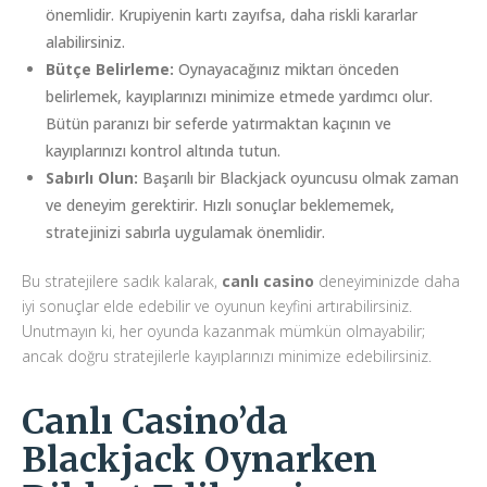
önemlidir. Krupiyenin kartı zayıfsa, daha riskli kararlar
alabilirsiniz.
Bütçe Belirleme:
Oynayacağınız miktarı önceden
belirlemek, kayıplarınızı minimize etmede yardımcı olur.
Bütün paranızı bir seferde yatırmaktan kaçının ve
kayıplarınızı kontrol altında tutun.
Sabırlı Olun:
Başarılı bir Blackjack oyuncusu olmak zaman
ve deneyim gerektirir. Hızlı sonuçlar beklememek,
stratejinizi sabırla uygulamak önemlidir.
Bu stratejilere sadık kalarak,
canlı casino
deneyiminizde daha
iyi sonuçlar elde edebilir ve oyunun keyfini artırabilirsiniz.
Unutmayın ki, her oyunda kazanmak mümkün olmayabilir;
ancak doğru stratejilerle kayıplarınızı minimize edebilirsiniz.
Canlı Casino’da
Blackjack Oynarken