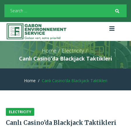
Home
/
Electricity
/
Canlı Casino’da Blackjack Taktikleri
Home
/
Canlı Casino’da Blackjack Taktikleri
ELECTRICITY
Canlı Casino’da Blackjack Taktikleri