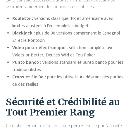
assimiler rapidement les principes essentielles.
Roulette :
versions classique, FR et américaine avec
limites ajustées à l’ensemble les budgets
Blackjack :
plus de 30 versions comprenant le Espagnol
21 et le Pontoon
Vidéo poker électronique :
sélection complète avec
Valets or Better, Deuces Wild et Fou Poker
Punto banco :
versions standard et punto banco pour les
traditionalistes
Craps et Sic Bo :
pour les utilisateurs désirant des parties
de dés réelles
Sécurité et Crédibilité au
Tout Premier Rang
Ce établissement opère sous une permis émise par l’autorité