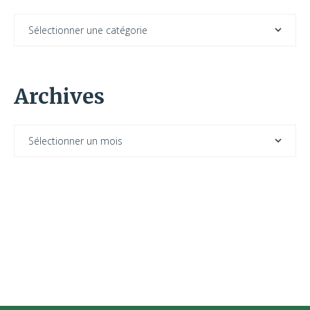
Archives