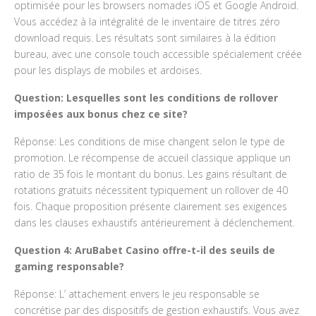
optimisée pour les browsers nomades iOS et Google Android.
Vous accédez à la intégralité de le inventaire de titres zéro
download requis. Les résultats sont similaires à la édition
bureau, avec une console touch accessible spécialement créée
pour les displays de mobiles et ardoises.
Question: Lesquelles sont les conditions de rollover
imposées aux bonus chez ce site?
Réponse: Les conditions de mise changent selon le type de
promotion. Le récompense de accueil classique applique un
ratio de 35 fois le montant du bonus. Les gains résultant de
rotations gratuits nécessitent typiquement un rollover de 40
fois. Chaque proposition présente clairement ses exigences
dans les clauses exhaustifs antérieurement à déclenchement.
Question 4: AruBabet Casino offre-t-il des seuils de
gaming responsable?
Réponse: L’ attachement envers le jeu responsable se
concrétise par des dispositifs de gestion exhaustifs. Vous avez