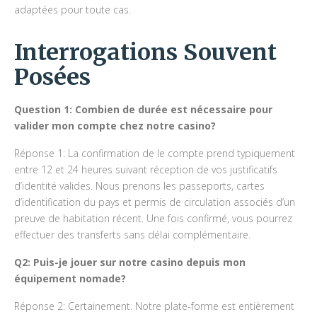
adaptées pour toute cas.
Interrogations Souvent
Posées
Question 1: Combien de durée est nécessaire pour
valider mon compte chez notre casino?
Réponse 1: La confirmation de le compte prend typiquement
entre 12 et 24 heures suivant réception de vos justificatifs
d’identité valides. Nous prenons les passeports, cartes
d’identification du pays et permis de circulation associés d’un
preuve de habitation récent. Une fois confirmé, vous pourrez
effectuer des transferts sans délai complémentaire.
Q2: Puis-je jouer sur notre casino depuis mon
équipement nomade?
Réponse 2: Certainement. Notre plate-forme est entièrement