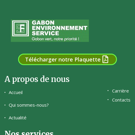
Télécharger notre Plaquette
A propos de nous
Carrière
Accueil
Contacts
Qui sommes-nous?
Actualité
Nos services