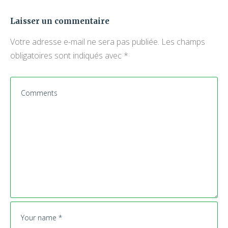
Laisser un commentaire
Votre adresse e-mail ne sera pas publiée.
Les champs
obligatoires sont indiqués avec
*