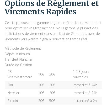
Options de Règlement et
Virements Rapides
Ce site propose une gamme large de méthodes de versement
pour optimiser vos transactions. Nous gérons la plupart des
sollicitations de virement dans un délai de 24 heures, avec des
virements vers wallets digitaux souvent en temps réel.
Méthode de Règlement
Dépôt Minimum
Transfert Plancher
Durée de Gestion
CB
1 à 3 jours
10€
20€
Visa/Mastercard
ouvrables
Skrill
10€
20€
Immédiat à 24h
Neteller
10€
20€
Immédiat à 24h
Bitcoin
20€
50€
Instantané à 2h