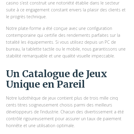
casino s’est construit une notoriété établie dans le secteur
suite à ce engagement constant envers la plaisir des clients et
le progrès technique.
Notre plate-forme a été conçue avec une configuration
contemporaine qui certifie des rendements parfaites sur la
totalité les équipements. Si vous utilisez depuis un PC de
bureau, la tablette tactile ou le mobile, nous garantissons une
stabilité remarquable et une qualité visuelle impeccable.
Un Catalogue de Jeux
Unique en Pareil
Notre ludothèque de jeux contient plus de trois mille cinq
cents titres soigneusement choisis parmi des meilleurs
développeurs de l’industrie. Chacun des divertissement a été
contrôlé rigoureusement pour assurer un taux de paiement
honnête et une utilisation optimale.