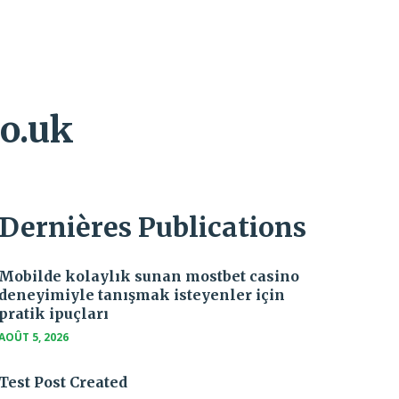
o.uk
Dernières Publications
Mobilde kolaylık sunan mostbet casino
deneyimiyle tanışmak isteyenler için
pratik ipuçları
AOÛT 5, 2026
Test Post Created