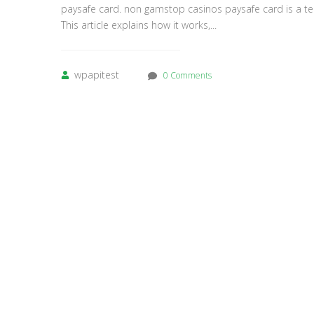
paysafe card. non gamstop casinos paysafe card is a t
This article explains how it works,...
wpapitest
0 Comments