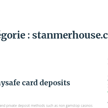
gorie :
stanmerhouse.c
ysafe card deposits
t and private deposit methods such as non gamstop casinos