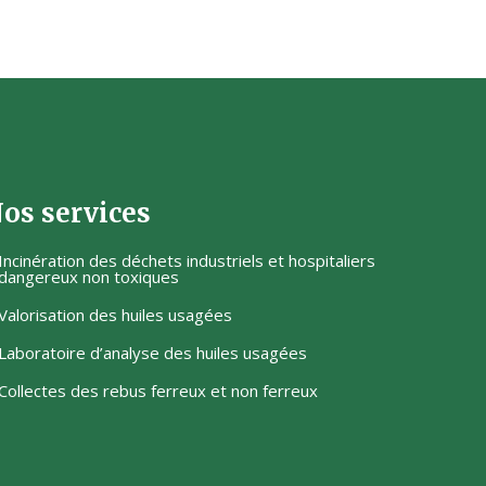
os services
Incinération des déchets industriels et hospitaliers
dangereux non toxiques
Valorisation des huiles usagées
Laboratoire d’analyse des huiles usagées
Collectes des rebus ferreux et non ferreux