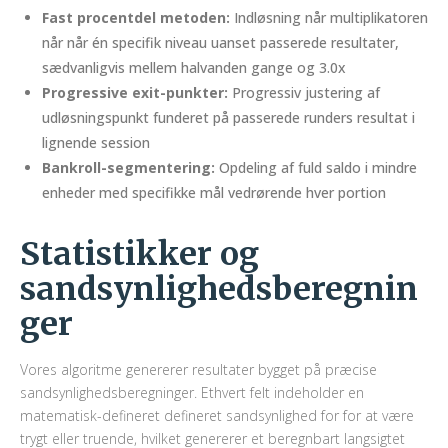
Fast procentdel metoden:
Indløsning når multiplikatoren
når når én specifik niveau uanset passerede resultater,
sædvanligvis mellem halvanden gange og 3.0x
Progressive exit-punkter:
Progressiv justering af
udløsningspunkt funderet på passerede runders resultat i
lignende session
Bankroll-segmentering:
Opdeling af fuld saldo i mindre
enheder med specifikke mål vedrørende hver portion
Statistikker og
sandsynlighedsberegnin
ger
Vores algoritme genererer resultater bygget på præcise
sandsynlighedsberegninger. Ethvert felt indeholder en
matematisk-defineret defineret sandsynlighed for for at være
trygt eller truende, hvilket genererer et beregnbart langsigtet