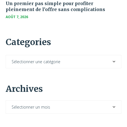
Un premier pas simple pour profiter
pleinement de l’offre sans complications
AOÛT 7, 2026
Categories
Archives