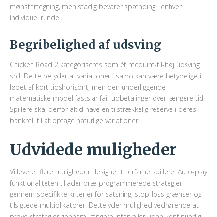
mønstertegning, men stadig bevarer spænding i enhver
individuel runde.
Begribelighed af udsving
Chicken Road 2 kategoriseres som ét medium-til-høj udsving
spil. Dette betyder at variationer i saldo kan være betydelige i
løbet af kort tidshorisont, men den underliggende
matematiske model fastslår fair udbetalinger over længere tid.
Spillere skal derfor altid have en tilstrækkelig reserve i deres
bankroll til at optage naturlige variationer.
Udvidede muligheder
Vi leverer flere muligheder designet til erfarne spillere. Auto-play
funktionaliteten tillader præ-programmerede strategier
gennem specifikke kriterier for satsning, stop-loss grænser og
tilsigtede multiplikatorer. Dette yder mulighed vedrørende at
prøve strategier gennem længere intervaller uden kontinuerlig