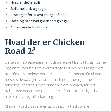
Hvad er dette spil?
Spillemekanik og regler
Strategier for størst muligt afkast
Data og sandsynlighedsberegninger
Advancerede funktioner
Hvad der er Chicken
Road 2?
Dette spil repræsenterer en tidssvarende tilgang til crash-game
begrebet, hvor brugere skal foretage taktiske beslutninger om,
hvornår de vil indløse deres vindersum, før hønen når til den
næste side på vejen. Udviklet med moderne algoritme-
teknologi, baserer vi over princippet om provably fair spil,
hvilket betyder at hver runde kan verificeres for rettighed ved
hjælp af kryptografisk kodning.
Chicken Road 2 separerer sig tydeligt fra traditionelle